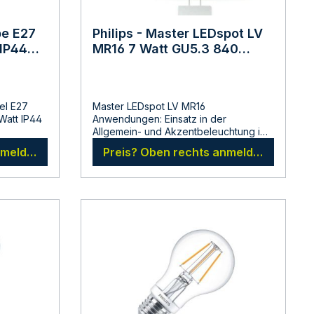
pe E27
Philips - Master LEDspot LV
 IP44
MR16 7 Watt GU5.3 840
Neutralweiss 4000 Kelvin
el E27
Master LEDspot LV MR16
 Watt IP44
Anwendungen: Einsatz in der
Allgemein- und Akzentbeleuchtung im
privaten und professionellen
nmelden
Preis? Oben rechts anmelden
Anwendungen Eigenschaften: - Ersatz
o@kalthof
für 35 Watt Lampe - dimmbar -
d
Gleichmäßige Lichtverteilung - Keine
en sie vor
UV- und IR-Strahlung, dadurch sehr
gute geeignet für licht- und
e Hinweise
wärmeempfindliche Objekte wie zum
ig durch
Beispiel Gemälde, hochwertige
hmen sie
Textilien, Lederwaren etc. - Minimale
 in
Wärmeentwicklung Maße:
Gesamtlänge: 50 mm Maximaler
nur
Durchmesser: 50 mmHerstellerSignify
GmbHRöntgenstraße 2222335
urch
HamburgDeutschlandlighting.philips.de