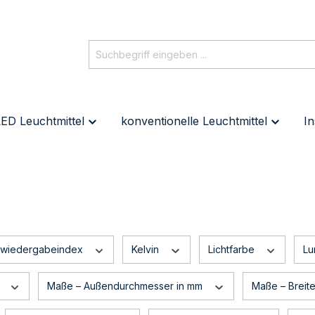
ED Leuchtmittel
konventionelle Leuchtmittel
In
bwiedergabeindex
Kelvin
Lichtfarbe
L
m
Maße – Außendurchmesser in mm
Maße – Breit