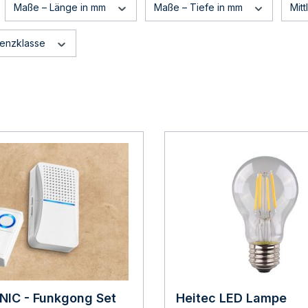
Maße – Länge in mm
Maße – Tiefe in mm
Mit
zienzklasse
NIC - Funkgong Set
Heitec LED Lampe