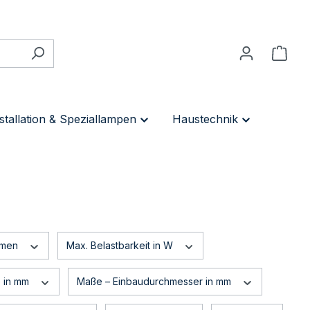
stallation & Speziallampen
Haustechnik
umen
Max. Belastbarkeit in W
e in mm
Maße – Einbaudurchmesser in mm