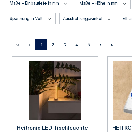
Maße – Einbautiefe in mm
Maße – Höhe in mm
Spannung in Volt
Ausstrahlungswinkel
Effi
1
2
3
4
5
Heitronic LED Tischleuchte
HEITRO