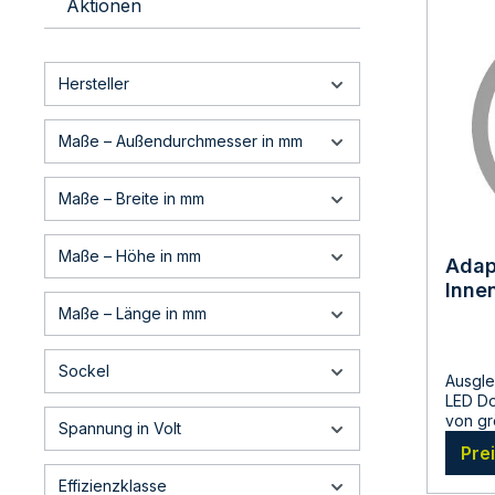
Aktionen
Schutza
Feucht
Außenb
3000/4
Hersteller
Licht
(abhän
Lichtfa
Maße – Außendurchmesser in mm
struktu
mit Ph
abschn
Maße – Breite in mm
Ansch
Durchs
Außen
Maße – Höhe in mm
Adap
87x4m
Inne
Einba
Adapte
Auss
Maße – Länge in mm
Decken
weiß
Befest
RAL9
Decken
Sockel
Ausgle
90002
LED Do
von gr
Spannung in Volt
beim 
Pre
Leucht
pulver
Effizienzklasse