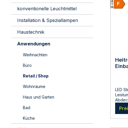
A
F
G
konventionelle Leuchtmittel
Installation & Speziallampen
Haustechnik
Anwendungen
Weihnachten
Heit
Büro
Einb
rund 
Retail / Shop
Watt
Kelv
Wohnräume
LED Str
Leistu
Haus und Garten
Abdeck
nickel
Bad
Pre
weißen
Effizie
Küche
Innen-
Gehäus